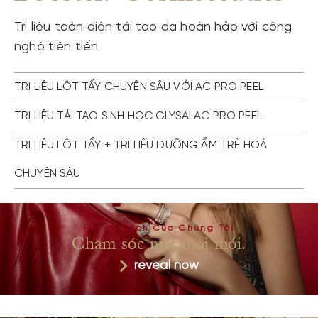
Trị liệu toàn diện tái tạo da hoàn hảo với công
nghệ tiên tiến
TRỊ LIỆU LỘT TẨY CHUYÊN SÂU VỚI AC PRO PEEL
TRỊ LIỆU TÁI TẠO SINH HỌC GLYSALAC PRO PEEL
TRỊ LIỆU LỘT TẨY + TRỊ LIỆU DƯỠNG ẨM TRẺ HOÁ
CHUYÊN SÂU
Phong Cách Của Chúng Tôi
Chăm sóc mắt môi mới.
reveal now